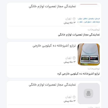
تعمیر پرشین Tamirpersian.com
تعمیر انواع اجاق گاز لباسشویی
نمایندگی مجاز تعمیرات لوازم خانگی
ظرفشویی ماکروفر فر برقی با
متخصصین کارآزموده در محل قیمت
تهران
3 ماه پیش
توضیحات
https://www.tamirpersian.com
نمایندگی مجاز تعمیرات لوازم خانگی
تعمیر پرشین Tamirpersian.com
تعمیر انواع اجاق گاز لباسشویی
ترازو آشپزخانه ده کیلویی خارجی
ظرفشویی ماکروفر فر برقی با
متخصصین کارآزموده در محل قیمت
تهران
3 ماه پیش
توضیحات
https://www.tamirpersian.com
ترازو آشپزخانه ده کیلویی خارجی کره
ایی نو آک بند اصلا استفاده نشده
حتی یک‌بار کیفیت عالی به فروش
نمایندگی مجاز تعمیرات لوازم خانگی
میرسد جهت خرید محصول تماس
پاسخگو ام ساعت پاسخگویی ده صبح
تا ده شب
تهران
3 ماه پیش