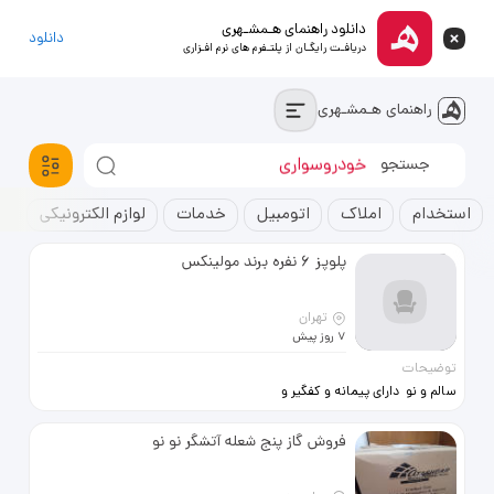
دانلود راهنمای هـمشـهری
دانلود
دریافـت رایگـان از پلتـفرم های نرم افـزاری
راهنمای هـمشـهری
خودروسواری
استخدام
آپارتمان
استخدام
املاک
اتومبیل
خدمات
لوازم الکترونیکی
ک
پلوپز 6 نفره برند مولینکس
تهران
7 روز پیش
توضیحات
سالم و نو دارای پیمانه و کفگیر و
آبکش دارای کاور
فروش گاز پنج شعله آتشگر نو نو