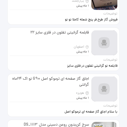
بیارجمند
1 ماه پیش
توضیحات
فروش گاز طرح فر پنج شعله کاملا نو نو
نو
قابلمه گرانیتی تفلون در فلزی سایز 22
اصفهان
1 ماه پیش
توضیحات
قابلمه نو گرانیتی تفلون در فلزی سایز
بیست و دو
اجاق گاز صفحه ای ترموکو اصل G90 نو اک 24ماه
گرانتی
هویزه
1 ماه پیش
توضیحات
با سلام اجاق گاز صفحه ای ترموکو اصل
با گرانتی 24ماه الان تو بازار قیمتش 18
الی20ملیون هست .من قیمت مفت زدم
سرخ کن‌بدون روعن دسینی مدل DS_1113