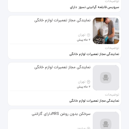
توضیحات
می‌شود قیمت این محصول چهارصد
ونود تومن هریک عدد بسته پای
سرویس قابلمه گرانیتی نسوز دارای
معامله تخفیف جزیی میدهم به خرید ار
شش عدد قابلمه سه عدد تابه
واقعی
پوشش گرانیتی نسوز مناسب هدیه
نمایندگی مجاز تعمیرات لوازم خانگی
ومنزل به فروش می‌رسد
تهران
2 ماه پیش
توضیحات
نمایندگی مجاز تعمیرات لوازم خانگی
تعمیر پرشین Tamirpersian.com
تعمیر انواع اجاق گاز لباسشویی
نمایندگی مجاز تعمیرات لوازم خانگی
ظرفشویی ماکروفر فر برقی با
متخصصین کارآزموده در محل قیمت
تهران
2 ماه پیش
توضیحات
https://www.tamirpersian.com
نمایندگی مجاز تعمیرات لوازم خانگی
تعمیر پرشین Tamirpersian.com
تعمیر انواع اجاق گاز لباسشویی
سرخکن بدون روغن MRSدارای گارانتی
ظرفشویی ماکروفر فر برقی با
متخصصین کارآزموده در محل قیمت
مشهد