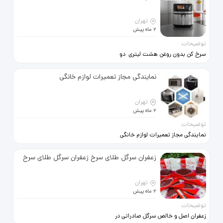
تهران
2 ماه پیش
توضیحات
سرخ کن بدون روغن هشت لیتری دو
المنت دارای صفحه نمایش دیجیتال
دوسال گارانتی
نمایندگی مجاز تعمیرات لوازم خانگی
تهران
2 ماه پیش
توضیحات
نمایندگی مجاز تعمیرات لوازم خانگی
تعمیر پرشین Tamirpersian.com
تعمیر انواع اجاق گاز لباسشویی
زعفران سرگل طلای سرخ زعفران سرگل طلای سرخ
ظرفشویی ماکروفر فر برقی با
متخصصین کارآزموده در محل قیمت
تهران
2 ماه پیش
توضیحات
https://www.tamirpersian.com
زعفران اصل و خالص سرگل صادراتی در