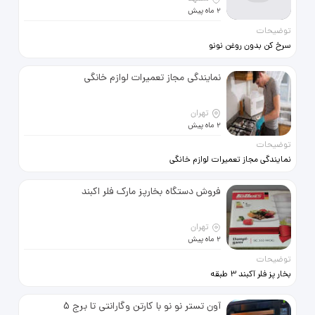
2 ماه پیش
توضیحات
https://www.tamirpersian.com
سرخ کن بدون روغن نونو
نمایندگی مجاز تعمیرات لوازم خانگی
تهران
2 ماه پیش
توضیحات
نمایندگی مجاز تعمیرات لوازم خانگی
تعمیر پرشین Tamirpersian.com
تعمیر انواع اجاق گاز لباسشویی
فروش دستگاه بخارپز مارک فلر اکبند
ظرفشویی ماکروفر فر برقی با
متخصصین کارآزموده در محل قیمت
تهران
2 ماه پیش
توضیحات
https://www.tamirpersian.com
بخار پز فلر آکبند 3 طبقه
مدلSc333wog بدنه شفاف. مناسب
کادو.
آون تستر نو نو با کارتن وگارانتی تا برج 5