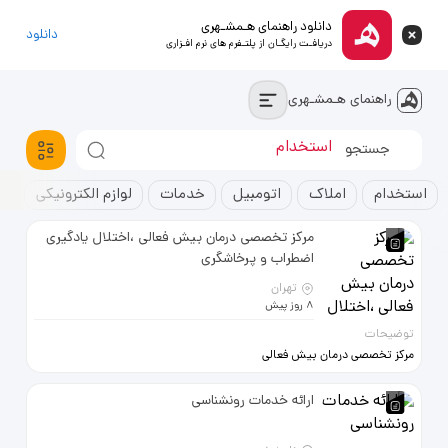
دانلود راهنمای هـمشـهری
دانلود
دریافـت رایگـان از پلتـفرم های نرم افـزاری
راهنمای هـمشـهری
آپارتمان
استخدام
خودروسواری
استخدام
املاک
اتومبیل
خدمات
لوازم الکترونیکی
ک
مرکز تخصصی درمان بیش فعالی ،اختلال یادگیری
اضطراب و پرخاشگری
تهران
8 روز پیش
توضیحات
مرکز تخصصی درمان بیش فعالی
،اختلال یادگیری اضطراب و پرخاشگری
کودکان 09925413238
ارائه خدمات رونشناسی