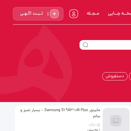
خــه چــاپي
مـجـله
ثـبـت آگـهـی
دستفروش
مانیتور Samsung S19A310N Plus – بسیار تمیز و
سالم
اراک
1 ماه پیش