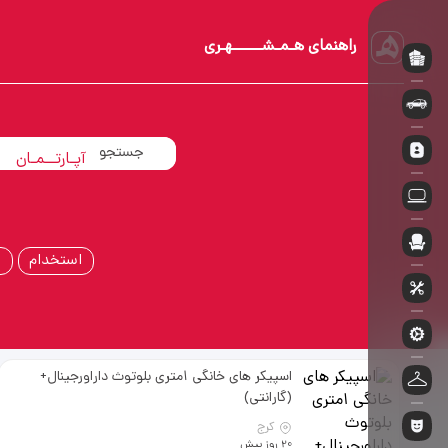
راهنمای هـمـشــــــهـری
خــودروسـوار
آپـارتــمـان
اسـتـخــدام
استخدام
ا
اسپیکر های خانگی 1متری بلوتوث داراورجینال+
(گارانتی)
کرج
20 روز پیش