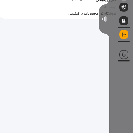
توضیحات
فروشگاه نور محصولات با کیفیت،
بهترین قیمت، خرید آسان تجربه‌ای
متفاوت از صدای با کیفیت چرا فروشگاه
نور؟ گارانتی معتبر، خدمات پس از
فروش، قیمت عالی تنوع محصولات:
حدود 50 مدل اسپیکر پرتابل
ویژگی‌های محصولات: اتصال دوگانه،
بلوتوث، فلش، رم، AUX رقص نور RGB،
میکروفون بی‌سیم، ریموت مناسب فضای
بسته و باز تا 500 متر ارتفاع 20 سانت
تا 1 متر، ساب‌ووفر 8 اینچ صدای استریو
و بیس عمیق، بدنه ضدخش باتری تا 8
ساعت پخش مداوم عدد 1 را ارسال
کنید تا: ✅ لیست کامل 50 مدل را در
سایت ببینید ✅ قیمت دقیق و
تخفیف‌های ویژه را مشاهده کنید با
ثبت‌نام در سایت ما، کد تخفیف خرید
می‌توانید با تماس با کارشناسان ما از
مشاوره رایگان بهره‌مند شوید فروش
حضوری و آنلاین، ارسال و پرداخت درب
منزل آدرس: چهارراه مصباح به سمت
میدان امام حسین، خیابان رنجی جنوبی،