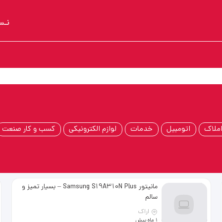
نـس
ی
ملاک
اتومبیل
خدمات
لوازم الکترونیکی
کسب و کار صنعت
مانیتور Samsung S19A310N Plus – بسیار تمیز و
سالم
اراک
1 ماه پیش