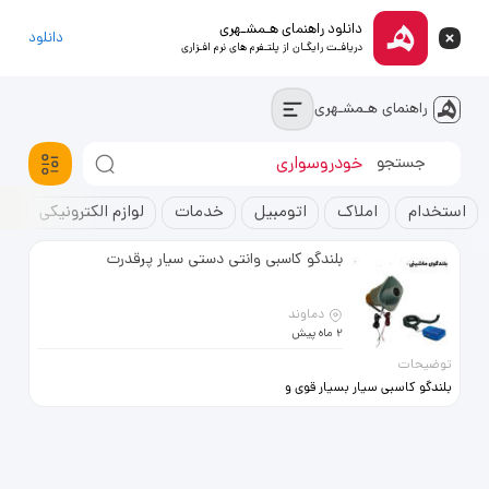
دانلود راهنمای هـمشـهری
دانلود
دریافـت رایگـان از پلتـفرم های نرم افـزاری
راهنمای هـمشـهری
استخدام
خودروسواری
آپارتمان
استخدام
املاک
اتومبیل
خدمات
لوازم الکترونیکی
ک
بلندگو کاسبی وانتی دستی سیار پرقدرت
دماوند
2 ماه پیش
توضیحات
بلندگو کاسبی سیار بسیار قوی و
پرقدرت مخصوص کاسبان سیار ، میوه
فروشان ، ضایعاتی ها ، بارفروشان ،
فرشندگان دوره کرد ارسال فوری بتمام
کشور با پست فروش حضوری نداریم
فقط پستی تحویل یک روز بعد پرداخت