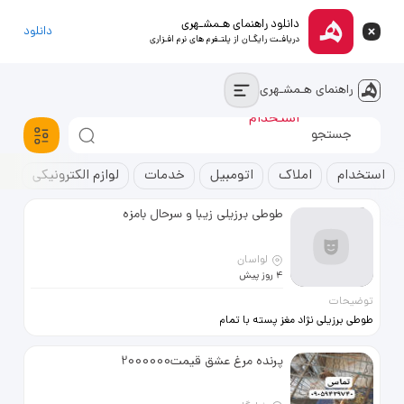
دانلود راهنمای هـمشـهری
دانلود
دریافـت رایگـان از پلتـفرم های نرم افـزاری
راهنمای هـمشـهری
استخدام
آپارتمان
خودروسواری
استخدام
املاک
اتومبیل
خدمات
لوازم الکترونیکی
ک
طوطی برزیلی زیبا و سرحال بامزه
لواسان
4 روز پیش
توضیحات
طوطی برزیلی نژاد مغز پسته با تمام‌
تجهیزات قفس لانه جا آبی
پرنده مرغ عشق قیمت2000000