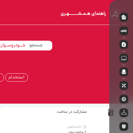
راهنمای هـمـشــــــهـری
اسـتـخــدام
خــودروسـوار
آپـارتــمـان
استخدام
ا
مشارکت در ساخت
نامشخص
7 ساعت پیش