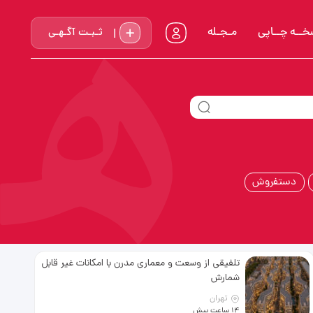
خــه چــاپي
مـجـله
ثـبـت آگـهـی
دستفروش
تلفیقی از وسعت و معماری مدرن با امکانات غیر قابل
شمارش
تهران
14 ساعت پیش