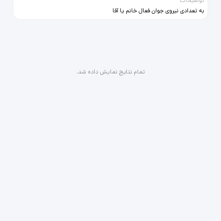
توضیحات
به تعدادی نیروی جوان فعال خانم یا آقا
جهت کار در بستنی فروشی نیازمندیم.
محدوده شهریار 09193643694
تمام نتایج نمایش داده شد.