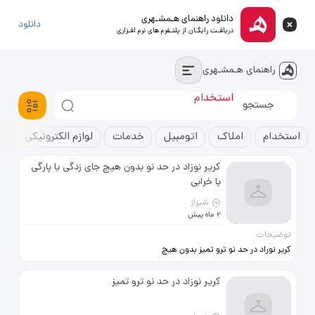
دانلود راهنمای هـمشـهری
دانلود
دریافـت رایگـان از پلتـفرم های نرم افـزاری
راهنمای هـمشـهری
استخدام
آپارتمان
خودروسواری
استخدام
املاک
اتومبیل
خدمات
لوازم الکترونیکی
ک
کریر نوزاد در حد نو بدون هیچ جای زدگی یا پارگی
یا خرابی
شیراز
2 ماه پیش
توضیحات
کریر نوراد در حد نو ترو تمیز بدون هیچ
خرابی بفروش میرسد
کریر نوزاد در حد نو ترو تمیز