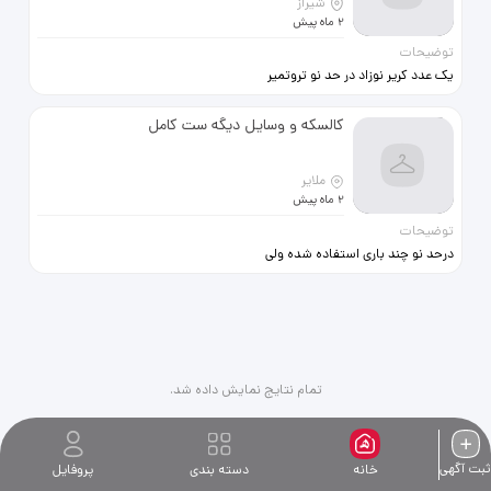
شیراز
2 ماه پیش
توضیحات
یک عدد کریر نوزاد در حد نو تروتمیر
بدون هیچ زدگی خرابی یا پارگی بفروش
میرسد
کالسکه و وسایل دیگه ست کامل
ملایر
2 ماه پیش
توضیحات
درحد نو چند باری استفاده شده ولی
اصلا مع&amp;وم نیست انگار نو
خدایی در حد نو
تمام نتایج نمایش داده شد.
ثبت آگهی
خانه
دسته بندی
پروفایل