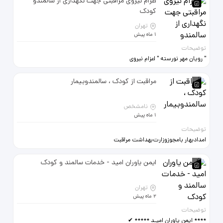
اعزام نیروی مراقبتی جهت نگهداری از سالمندو
09123334197
کودک
تهران
1 ماه پیش
توضیحات
" رویان مهر نورسته " اعزام نیروی
مراقبتی جهت نگهداری از سالمندو
کودک بدون پورسانت 09129725660
مراقبت از کودک ، سالمندوبیمار
09123334197
نامشخص
1 ماه پیش
توضیحات
امدادبهار بامجوزوزارت‌بهداشت مراقبت
از کودک،سالمندوبیمار ضمانت 100
123833869و66909010
ایمن یاوران امید - خدمات سالمند و کودک
تهران
2 ماه پیش
توضیحات
**** ایمن یاوران امیـد ***** ✔