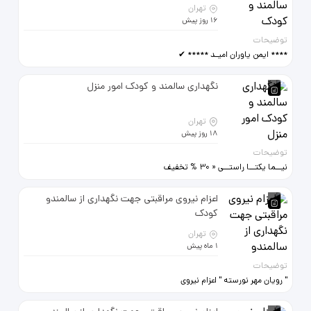
تهران
16 روز پیش
توضیحات
**** ایمن یاوران امیـد ***** ✔
خدمات سالمند و کودک ✔ اعزام
همیاران به منازل ✔ با قرارداد تضمینی
نگهداری سالمند و کودک امور منزل
✔ شبانه روزی یا پاره وقت شماره های
تماس: 09122053600 و
02177572139 و 02144651243
تهران
18 روز پیش
توضیحات
نیــما یکتــا راستــی « 30 % تخفیف
»امور منزل خدمات سالمند،کودک
شماره ثبت(40528) شمال
اعزام نیروی مراقبتی جهت نگهداری از سالمندو
22890694 شریعتی 88020561 مرکــز
کودک
66575411 تمام نقاط 09120535184
تهران
1 ماه پیش
توضیحات
" رویان مهر نورسته " اعزام نیروی
مراقبتی جهت نگهداری از سالمندو
کودک بدون پورسانت 09129725660