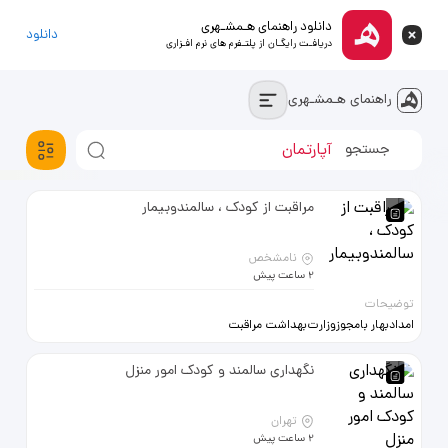
دانلود راهنمای هـمشـهری
دانلود
دریافـت رایگـان از پلتـفرم های نرم افـزاری
راهنمای هـمشـهری
خودروسواری
آپارتمان
استخدام
مراقبت از کودک ، سالمندوبیمار
نامشخص
2 ساعت پیش
توضیحات
امدادبهار بامجوزوزارت‌بهداشت مراقبت
از کودک،سالمندوبیمار ضمانت 100
123833869و66909010
نگهداری سالمند و کودک امور منزل
تهران
2 ساعت پیش