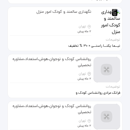
خدمات سالمند و کودک ✔ اعزام
همیاران به منازل ✔ با قرارداد تضمینی
نگهداری سالمند و کودک امور منزل
✔ شبانه روزی یا پاره وقت شماره های
تماس: 09122053600 و
02177572139 و 02144651243
تهران
2 ماه پیش
توضیحات
نیــما یکتــا راستــی « 30 % تخفیف
»امور منزل خدمات سالمند،کودک
شماره ثبت(40528) شمال
روانشناس کودک و نوجوان،هوش،استعداد،مشاوره
22890694 شریعتی 88020561 مرکــز
تحصیلی
66575411 تمام نقاط 09120535184
تهران
2 ماه پیش
توضیحات
فرانک مرادی روانشناس کودک و
نوجوان مشاوره فردی مشاوره کودک
مشاوره نوجوان مشاوره تحصیلی
روانشناس کودک و نوجوان،هوش،استعداد،مشاوره
مشاوره در زمینه هوش و استعداد
تحصیلی
کودک و نوجوان مشکلات یادگیری
کودک و نوجوان مشکلات توجه و تمرکز
تهران
در کودک و نوجوان بیش فعالی کودکان
2 ماه پیش