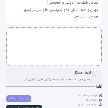
09960027582
گزارش مشکل
لطفا در صورت مشاهده مشکل و خطا در آگهی ها آن را گزارش کنید.
قوانین و مقـررات
پـشــتیبـانی
تعرفـه ها
درباره همـشهری