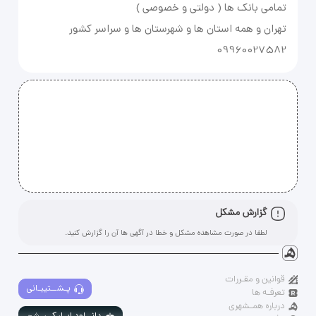
09960027582
گزارش مشکل
لطفا در صورت مشاهده مشکل و خطا در آگهی ها آن را گزارش کنید.
قوانین و مقـررات
پـشــتیبـانی
تعرفـه ها
درباره همـشهری