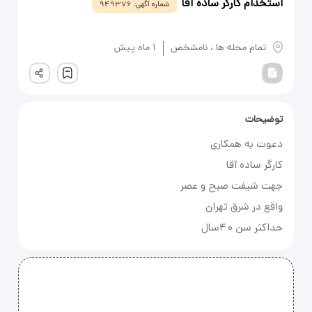
استخدام کارگر ساده آقا
شماره آگهی:
949376
یادداشت
تمام محله ها
،
نامشخص
1 ماه پیش
ثبت
توضیحات
حداکثر سن 40سال