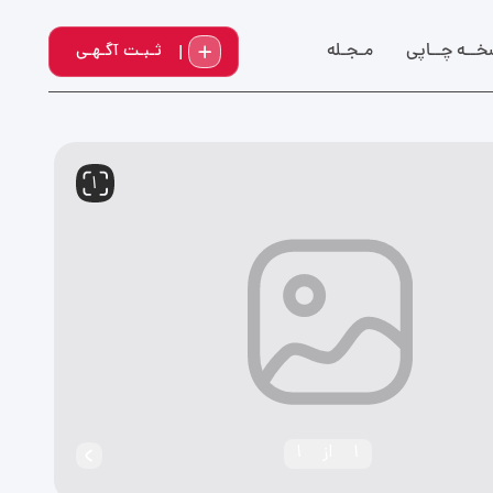
خــه چــاپي
مـجـله
ثـبـت آگـهـی
1
1
از
1